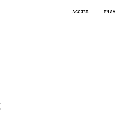
ACCUEIL
EN S
r
i
d.